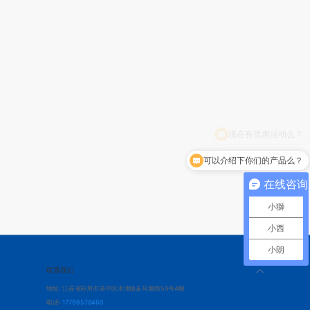
现在有优惠活动么？
可以介绍下你们的产品么？
在线咨询
小獅
小西
小朗
联系我们
地址: 江苏省苏州市吴中区木渎镇走马塘路59号4幢
电话:
17798578460