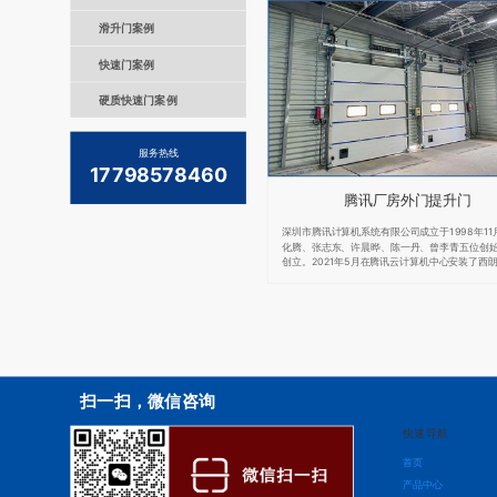
滑升门案例
快速门案例
硬质快速门案例
服务热线
17798578460
腾讯厂房外门提升门
深圳市腾讯计算机系统有限公司成立于1998年11
化腾、张志东、许晨晔、陈一丹、曾李青五位创
创立。2021年5月在腾讯云计算机中心安装了西
门。
扫一扫，微信咨询
快速导航
首页
产品中心