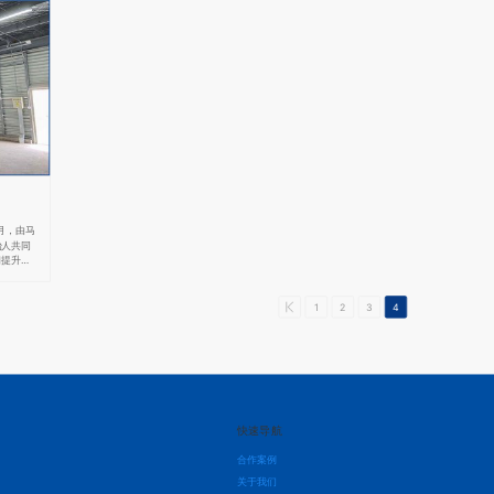
月，由马
始人共同
朗提升
1
2
3
4
快速导航
合作案例
关于我们