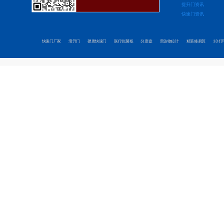
提升门资讯
快速门资讯
快速门厂家
滑升门
硬质快速门
医疗抗菌板
分度盘
雷达物位计
精装修易算
3D打