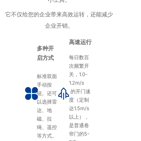
它不仅给您的企业带来高效运转，还能减少
企业开销。
高速运行
多种开
每日数百
启方式
次频繁开
关，1.0-
标准双面
1.2m/s
手动按
的开门速
钮。还可
度（定制
以选择雷
达1.5m/s
达、地
以上），
磁、拉
是普通卷
绳、遥控
帘门的5-
等方式。