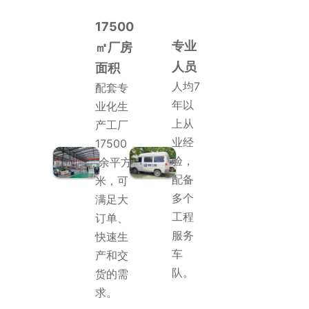
17500
专业
㎡厂房
人员
面积
人均7
配套专
年以
业化生
上从
产工厂
业经
17500
验，
余平方
配备
米，可
多个
满足大
工程
订单、
服务
快速生
车
产和交
队。
货的需
求。