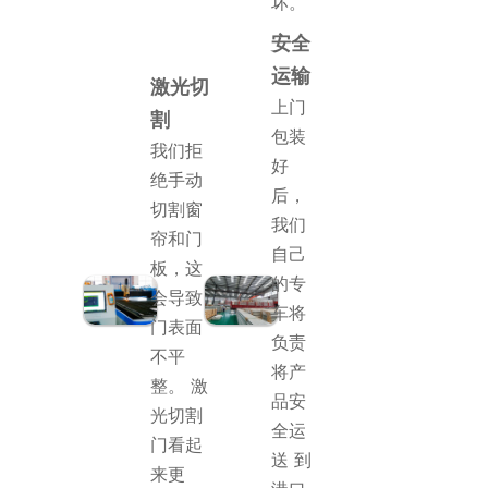
坏。
安全
运输
激光切
上门
割
包装
我们拒
好
绝手动
后，
切割窗
我们
帘和门
自己
板，这
的专
会导致
车将
门表面
负责
不平
将产
整。 激
品安
光切割
全运
门看起
送 到
来更