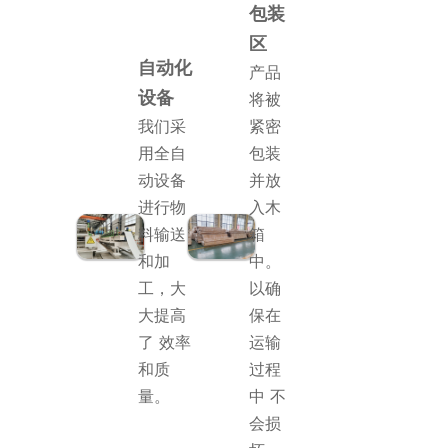
包装
区
自动化
产品
设备
将被
我们采
紧密
用全自
包装
动设备
并放
进行物
入木
料输送
箱
和加
中。
工，大
以确
大提高
保在
了 效率
运输
和质
过程
量。
中 不
会损