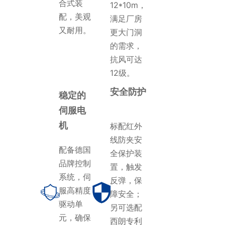
合式装
12*10m，
配，美观
满足厂房
又耐用。
更大门洞
的需求，
抗风可达
12级。
安全防护
稳定的
伺服电
机
标配红外
线防夹安
配备德国
全保护装
品牌控制
置，触发
系统，伺
反弹，保
服高精度
障安全；
驱动单
另可选配
元，确保
西朗专利