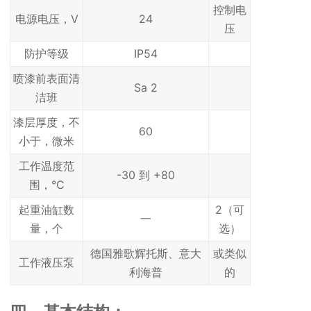
控制电
电源电压，V
24
压
防护等级
IP54
喷漆前表面清
Sa 2
洁班
漆层厚度，不
60
小于，微米
工作温度范
-30 到 +80
围，°С
起重油缸数
2（可
一
量，个
选）
德国雅歌辉托斯、意大
或类似
工作液压泵
利海普
的