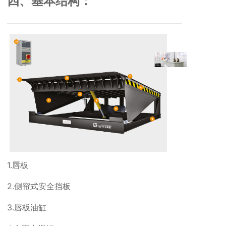
四、基本结构：
1.唇板
2.侧帘式安全挡板
3.唇板油缸