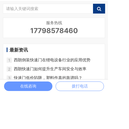
服务热线
17798578460
最新资讯
西朗倒装快速门在锂电设备行业的应用优势
1
西朗快速门如何提升生产车间安全与效率
2
快速门低价陷阱，塑料件真的靠谱吗？
3
在线咨询
拨打电话
西朗14年专注只为1款高品质快速门
4
为什么西朗快速门值得5600+企业的信赖，一篇
5
文章告诉你
西朗快速门为何能用十年不坏？揭秘高品质背后
6
的秘密
工业快速门选型指南：西朗如何避免二次返工
7
出口标准！西朗快速门助力海外药厂成功落地
8